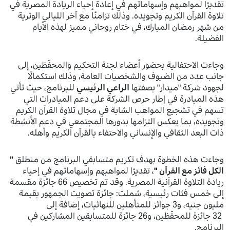
تقديرًا لمواهبهم وإسهاماتهم في إعادة إحياء الريادة المصرية في
تلاوة القرآن الكريم وتجويده. وذلك تزامنًا مع آخر الليالي الوترية
من شهر رمضان المبارك، في ختام روحاني مميز لهذه الأيام
الفضيلة.
وجاءت الاحتفالية بحضور أعضاء لجنة التحكيم والمحفّظين، إلى
جانب عدد من الضيوف والشخصيات العامة، وذلك استكمالًا
لجهود شركة "ميدار" بصفتها
الراعي الرئيسي
للبرنامج، حيث تأتي
هذه المبادرة في إطار حرص الشركة على دعم المبادرات التي
تسهم في تشجيع المواهب الشابة في مجال تلاوة القرآن الكريم
وتجويده، بما يعكس التزامها بدورها المجتمعي في دعم الأنشطة
ذات البعد الثقافي والإنساني والاحتفاء بالقرآن الكريم وأهله.
وجاءت هذه الخطوة بهدف تكريم متسابقي البرنامج من منطلق
"
الكل فائز مع القرآن "
، تقديرًا لمواهبهم وإسهاماتهم في إحياء
ريادة التلاوة القرآنية المصرية. وقد تم تخصيص 66 جائزة مقسمة
إلى خمس فئات رئيسية، شملت: جائزة تصويت الجمهور بقيمة
مليون جنيه، و3 جوائز للمتأهلين للنهائيات، إضافة إلى
32 جائزة للمحفّظين، و26 جائزة للمتسابقين المشاركين في
البرنامج.