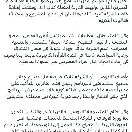
لحفل ختام الموسم الأول للبرنامج يعكس مدى الرعاية والاهتمام
الكبيرين اللذين توليهما الدولة لحفظة كتاب الله، ومقدمًا إشادة
خاصة لشركة "ميدار" لدورها البارز في دعم المشروع واستضافة
فعاليات التكريم.
وفي كلمته خلال الفعاليات، أكد المهندس أيمن القوصي، العضو
المنتدب والرئيس التنفيذي لشركة "ميدار" للاستثمار والتنمية
العمرانية، دعم الشركة لكافة جهود الدولة في مجال اكتشاف
ورعاية المواهب، خاصة في تلاوة القرآن الكريم وتجويده، بما يسهم
في إعادة أمجاد كبار القراء المصريين عبر العقود الماضية.
وأضاف "القوصي"، أن الشركة كانت حريصة على تقديم جوائز
لجميع المتسابقين بالبرنامج وليس فقط الفائزين، للتأكيد على
مدى أهمية ما قدموه من إضافة قوية خلال مدة عرض البرنامج
الذي حقق انتشارًا واسعًا وجماهيرية كبيرة بين مختلف المتابعين.
وفي ختام كلمته، وجه "القوصي" خالص الشكر والتقدير للتعاون
مع وزارة الأوقاف والشركة المتحدة للخدمات الإعلامية على
الجهود التي بُذلت لإخراج هذا العمل إلى النور، مؤكدًا استمرار دعم
الشركة للمبادرات الثقافية والمجتمعية، خاصة بعد نجاح إنتاج