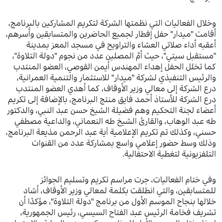
وخلال الفعاليات التي نظمتها الشركة لتكريم المشاركين بالبرنامج،
أقامت "ميدار" حفل إفطار لجميع الحاضرين والمتسابقين وأسرهم،
أعقبه أداء صلاتي العشاء والتراويح في مسجد المعز بمدينة
"مستقبل سيتي"، حيث أمَّ المصلين عدد من نجوم "دولة التلاوة"،
كما تخلل الحفل إهداء المهندس أيمن القوصي، العضو المنتدب
والرئيس التنفيذي لشركة "ميدار" للاستثمار والتنمية العمرانية،
درع الشركة إلى معالي وزير الأوقاف، كما أهدي العضو المنتدب
درع الشركة للأستاذ أحمد فايق منتج البرنامج، بالإضافة إلى تكريم
أعضاء لجنة التحكيم وهم فضيلة الشيخ حسن عبد النبي، والدكتور
طه عبد الوهاب، والقارئ الشيخ طه النعماني، والداعية مصطفي
حسني، وكذلك تم تكريم الإعلامية آية عبد الرحمن مذيعة البرنامج،
وذلك وسط حضور إعلامي واسع بمشاركة عدد من القنوات
التلفزيونية لتغطية الاحتفالية.
وفي ختام الفعاليات، جرت مراسم تكريم وتسليم الجوائز
للمتسابقين، والتي انطلقت بكلمة لمعالي وزير الأوقاف، أشاد
خلالها بنجاح الموسم الأول من برنامج "دولة التلاوة"، مؤكدًا أن
تشريف فخامة الرئيس عبد الفتاح السيسي، رئيس الجمهورية،