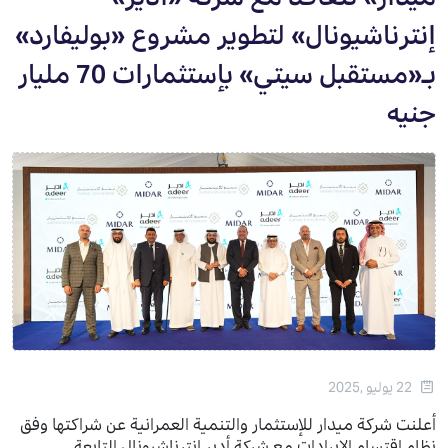
إنترناشيونال» لتطوير مشروع «بوليفارد»
بـ«مستقبل سيتي» بإستثمارات 70 مليار
جنيه
22 يوليو ,2025
أعلنت شركة ميدار للإستثمار والتنمية العمرانية عن شراكتها وفق
نظام اقتسام الإيرادات مع شركة أدير إنترناشيونال التابعة