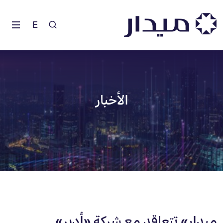
E
الأخبار
«ميدار» تتعاقد مع شركة «أدير