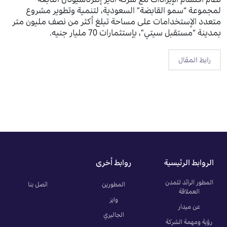
لمجموعة “سمو القابضة” السعودية، لتنمية وتطوير مشروع
متعدد الإستخدامات على مساحة تبلغ أكثر من نصف مليون متر
بمدينة “مستقبل سيتي”، بإستثمارات 70 مليار جنيه.
رابط المقال
الروابط الرئيسية
روابط أخرى
المطور الرائد للمدن
المطورين
اتصل بنا
العملاقة
وايز
عن ميدار
الجاليري
رؤية ومهمة الشركة